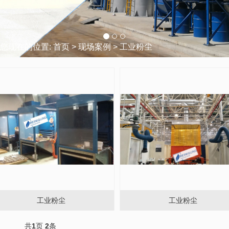
您现在的位置:
首页
>
现场案例
>
工业粉尘
工业粉尘
工业粉尘
共
1
页
2
条